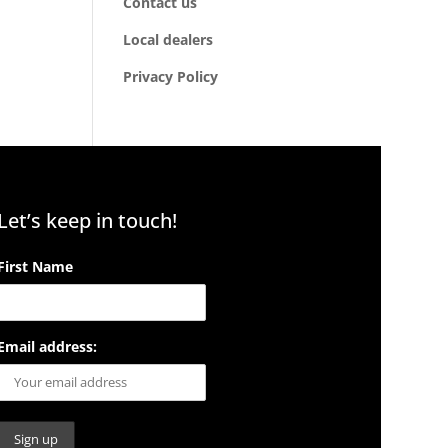
Contact us
Local dealers
Privacy Policy
Let’s keep in touch!
First Name
Email address: