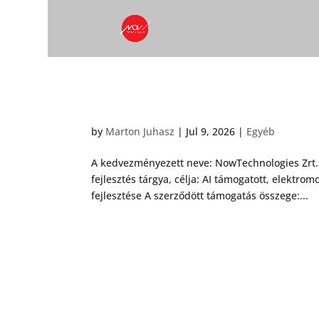
Pályázat
by
Marton Juhasz
|
Jul 9, 2026
|
Egyéb
A kedvezményezett neve: NowTechnologies Zrt.
fejlesztés tárgya, célja: AI támogatott, elektro
fejlesztése A szerződött támogatás összege:...